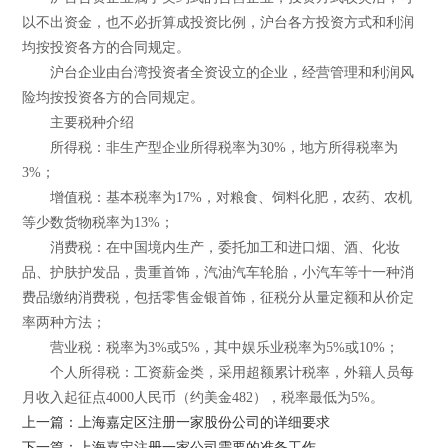
以不出资金，也不必折算成投资比例，沪台各方投资方式和利润
均按投资各方的合同规定。
沪台企业由台湾投资者全资设立的企业，经营管理和利润风
险均按投资各方的合同规定。
主要税种介绍
所得税：非生产型企业所得税率为30%，地方所得税率为
3%；
增值税：基本税率为17%，对粮食、饲料化肥，农药、农机
等少数货物税率为13%；
消费税：在中国境内生产，委托加工和进口烟、酒、化妆
品、护肤护发品，贵重首饰，汽油汽车轮胎，小汽车等十一种消
费品缴纳消费税，包括零售金银首饰，征税分从量定额和从价定
率两种方法；
营业税：税率为3%或5%，其中娱乐业税率为5%或10%；
个人所得税：工资薪金类，采用超额累计税率，外籍人员每
月收入起征点4000人民币（约美金482），税率最低为5%。
上一篇：上海嘉定区注册一家股份公司的详细要求
下一篇：上海嘉定注册一家公司需要的准备工作