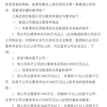
多投资者的青睐。如果想要在上海自贸区注册一家集团公司的
话，需要满足哪些要求呢？
上海自贸区集团公司注册资本规定与要求如下：
一、集团公司最低注册资本规定
（一）名称需经总局核准的企业集团应当具备的条件：
1、母公司注册资本在5000万元以上（企业集团的母公司应为
公司制企业；对国有企业为主体设立企业集团，集团核心企业注
册资本金在1亿元人民币以上的，可以是非公司企业法人，下
同）；
2、具有5家控股子公司；
3、母公司和子公司的注册资本总和在10000万元以上。
（二）冠省名的企业集团应当具备的条件：
1、母公司注册资本1000万元以上，并拥有3个以上控股子公
司，且母子公司注册资本合计2000万元以上的专业科技研发集
团；
2、母公司注册资本1000万元，并拥有3个以上控股子公司，
且母子公司注册资本合计2000万元以上的现代服务业集团；
3、母公司注册资本3000万元以上，并拥有4个以上控股子公