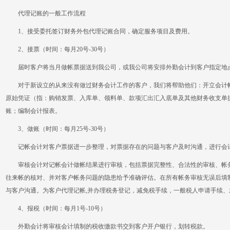
代理记账的一般工作流程
1、接受委托签订财务外包代理记账合同，确定服务项目及费用。
2、接票（时间：每月20号-30号）
届时客户将当月做帐票据送到我公司，或我公司将安排外勤会计到客户指定地点
对于新设立的从来没有做过财务会计工作的客户，我们将帮助他们：开立会计帐
原始凭证（指：购销发票、入库单、领料单、款项汇出汇入底单及其他财务收支单
账；编制会计报表。
3、做账（时间：每月25号-30号）
记帐会计对客户票据进一步整理，对票据存在的问题与客户及时沟通，进行会
审核会计对记帐会计做帐结果进行审核，包括票据完整性、合法性的审核、帐务
往来帐的核对、并对客户帐务问题的隐患给予准确评估。在所有帐务审核无误后填
与客户沟通。为客户代理记帐,并办理税务登记，减免税手续，一般税人申请手续、
4、报税（时间：每月1号-10号）
外勤会计将审核会计填制的税收缴款书交到客户开户银行，划转税款。