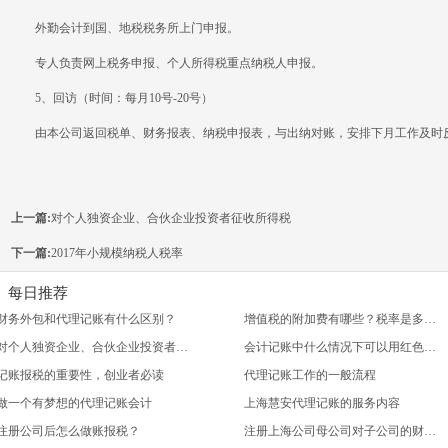
外勤会计到国、地税税务所上门申报。
专人负责网上税务申报、个人所得税重点纳税人申报。
5、回访（时间：每月10号-20号）
由本公司返回税单、财务报表、纳税申报表，与出纳对账，安排下月工作及时反
上一篇:
对个人独资企业、合伙企业投资者征收所得税
下一篇:
2017年小规模纳税人税率
每日推荐
财务外包和代理记账有什么区别？
增值税的附加费有哪些？税率是多少？
对个人独资企业、合伙企业投资者征收所得税
会计记账中什么情况下可以用红色墨水书写
记账报税的重要性，创业者必读
代理记账工作的一般流程
做一个有梦想的代理记账会计
上海慧安代理记账的服务内容
注册公司后怎么做账报税？
注册上海公司母公司对子公司的财务管理方式