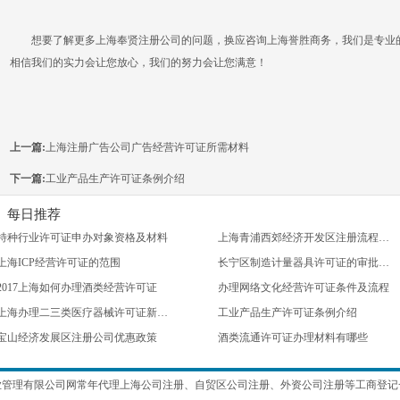
想要了解更多上海奉贤注册公司的问题，换应咨询上海誉胜商务，我们是专业的注册
相信我们的实力会让您放心，我们的努力会让您满意！
上一篇:
上海注册广告公司广告经营许可证所需材料
下一篇:
工业产品生产许可证条例介绍
每日推荐
特种行业许可证申办对象资格及材料
上海青浦西郊经济开发区注册流程及相关资料
上海ICP经营许可证的范围
长宁区制造计量器具许可证的审批主要流程
2017上海如何办理酒类经营许可证
办理网络文化经营许可证条件及流程
上海办理二三类医疗器械许可证新规定
工业产品生产许可证条例介绍
宝山经济发展区注册公司优惠政策
酒类流通许可证办理材料有哪些
业管理有限公司网常年代理
上海公司注册
、
自贸区公司注册
、
外资公司注册
等工商登记